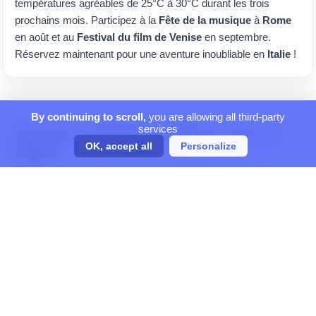
températures agréables de 25°C à 30°C durant les trois
prochains mois. Participez à la
Fête de la musique
à
Rome
en août et au
Festival du film de Venise
en septembre.
Réservez maintenant pour une aventure inoubliable en
Italie
!
By continuing to scroll,
you are allowing all third-party
services
Vols vers LAMEZIA TERME par mois de
OK, accept all
Personalize
départ
Comparez les tarifs mois par mois et réservez au meilleur
moment.
Vols en août 2026
Vols en septembre 2026
Vols en octobre 2026
Vols en novembre 2026
Vols en décembre 2026
Vols en janvier 2027
Vols en février 2027
Vols en mars 2027
Vols en avril 2027
Vols en mai 2027