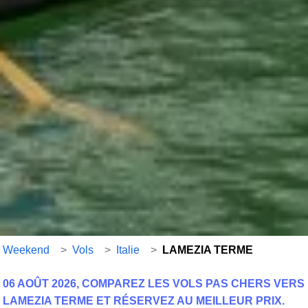
Weekend
>
Vols
>
Italie
>
LAMEZIA TERME
06 AOÛT 2026, COMPAREZ LES VOLS PAS CHERS VERS
LAMEZIA TERME ET RÉSERVEZ AU MEILLEUR PRIX.