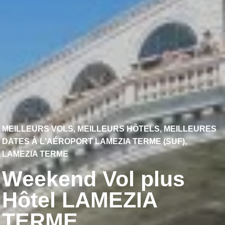
MEILLEURS VOLS, MEILLEURS HÔTELS, MEILLEURES
DATES À L'AÉROPORT LAMEZIA TERME (SUF),
LAMEZIA TERME
Weekend Vol plus
Hôtel LAMEZIA
TERME