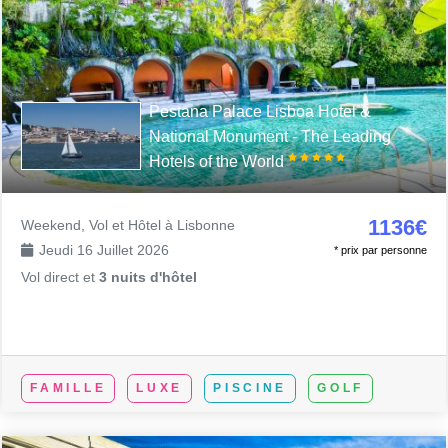
Pestana Palace Lisboa Hotel &
National Monument - The Leading
Hotels of the World
1136€
Weekend, Vol et Hôtel à Lisbonne
Jeudi 16 Juillet 2026
* prix par personne
Vol direct et
3 nuits d'hôtel
FAMILLE
LUXE
PISCINE
GOLF