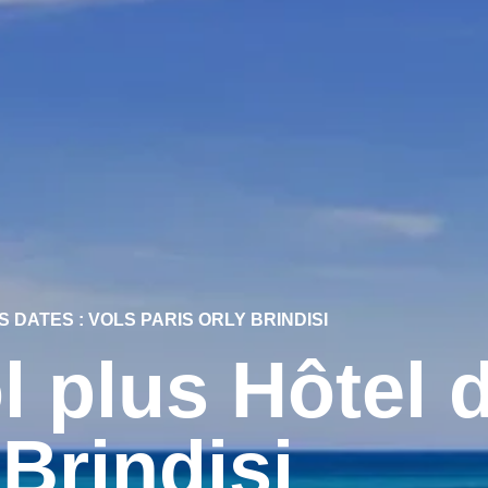
 DATES : VOLS PARIS ORLY BRINDISI
 plus Hôtel 
 Brindisi