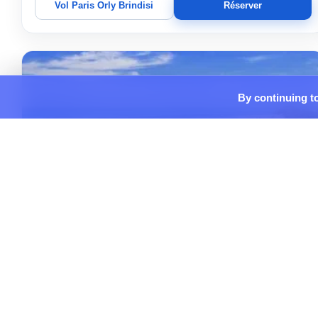
Vol Paris Orly Brindisi
Réserver
By continuing to
sept. 2026
Aller-retour
Classe économique
1 escale
07:30 – 16:35
ALLER
ORY → BDS
18/09/2026
15:15 – 23:40
RETOUR
BDS → ORY
21/09/2026