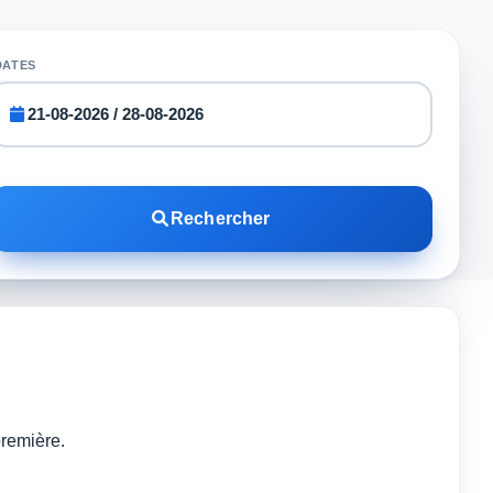
DATES
Rechercher
première.