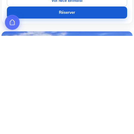
Vol Nice Brindisi
Réserver
juil. 2026
Aller-retour
Classe économique
1 escale
19:20 – 14:30
ALLER
NCE → BDS
27/07/2026
15:15 – 14:30
RETOUR
BDS → NCE
02/08/2026