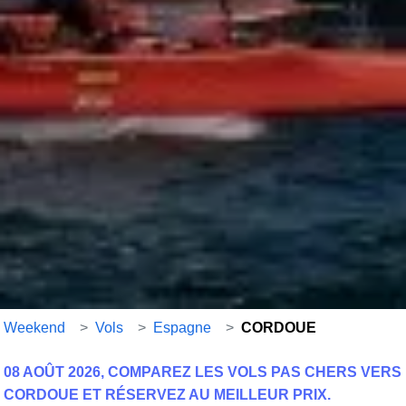
Weekend
>
Vols
>
Espagne
>
CORDOUE
08 AOÛT 2026, COMPAREZ LES VOLS PAS CHERS VERS
CORDOUE ET RÉSERVEZ AU MEILLEUR PRIX.