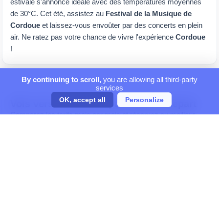
estivale s'annonce idéale avec des températures moyennes
de 30°C. Cet été, assistez au
Festival de la Musique de
Cordoue
et laissez-vous envoûter par des concerts en plein
air. Ne ratez pas votre chance de vivre l'expérience
Cordoue
!
By continuing to scroll,
you are allowing all third-party
services
OK, accept all
Personalize
Vols vers CORDOUE par mois de départ
Comparez les tarifs mois par mois et réservez au meilleur
moment.
Vols en août 2026
Vols en septembre 2026
Vols en octobre 2026
Vols en novembre 2026
Vols en décembre 2026
Vols en janvier 2027
Vols en février 2027
Vols en mars 2027
Vols en avril 2027
Vols en mai 2027