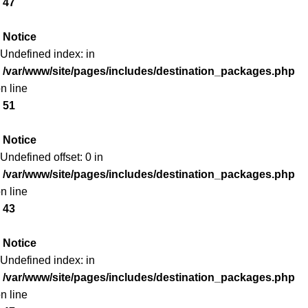
47
Notice
 Undefined index: in
/var/www/site/pages/includes/destination_packages.php
n line
51
Notice
 Undefined offset: 0 in
/var/www/site/pages/includes/destination_packages.php
n line
43
Notice
 Undefined index: in
/var/www/site/pages/includes/destination_packages.php
n line