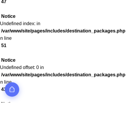
47
Notice
 Undefined index: in
/var/www/site/pages/includes/destination_packages.php
n line
51
Notice
 Undefined offset: 0 in
/var/www/site/pages/includes/destination_packages.php
n line
43
Notice
 Undefined index: in
/var/www/site/pages/includes/destination_packages.php
n line