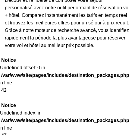
Découvrez la liberté de composer votre séjour
personnalisé avec notre outil performant de réservation vol
+ hôtel. Comparez instantanément les tarifs en temps réel
et trouvez les meilleures offres pour un séjour à prix réduit.
Grâce à notre moteur de recherche avancé, vous identifiez
rapidement la période la plus avantageuse pour réserver
votre vol et hôtel au meilleur prix possible.
Notice
 Undefined offset: 0 in
/var/www/site/pages/includes/destination_packages.php
n line
43
Notice
 Undefined index: in
/var/www/site/pages/includes/destination_packages.php
n line