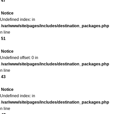
47
Notice
 Undefined index: in
/var/www/site/pages/includes/destination_packages.php
n line
51
Notice
 Undefined offset: 0 in
/var/www/site/pages/includes/destination_packages.php
n line
43
Notice
 Undefined index: in
/var/www/site/pages/includes/destination_packages.php
n line