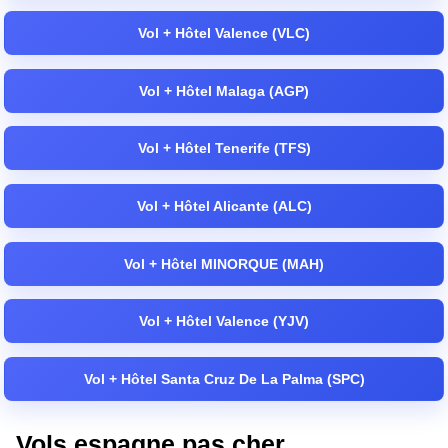
Vol + Hôtel Valence (VLC)
Vol + Hôtel Malaga (AGP)
Vol + Hôtel Tenerife (TFS)
Vol + Hôtel Alicante (ALC)
Vol + Hôtel MINORQUE (MAH)
Vol + Hôtel Valence (YJV)
Vol + Hôtel Santa Cruz De La Palma (SPC)
Vols espagne pas cher