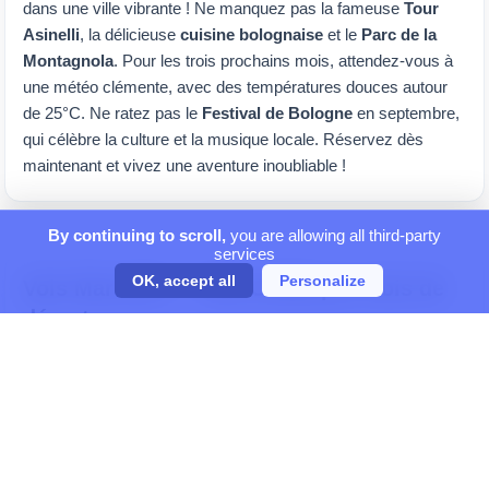
dans une ville vibrante ! Ne manquez pas la fameuse
Tour
Asinelli
, la délicieuse
cuisine bolognaise
et le
Parc de la
Montagnola
. Pour les trois prochains mois, attendez-vous à
une météo clémente, avec des températures douces autour
de 25°C. Ne ratez pas le
Festival de Bologne
en septembre,
qui célèbre la culture et la musique locale. Réservez dès
maintenant et vivez une aventure inoubliable !
By continuing to scroll,
you are allowing all third-party
services
OK, accept all
Personalize
Vols Marseille — BOLOGNE par mois de
départ
Comparez les tarifs mois par mois et réservez au meilleur
moment.
Vols en août 2026
Vols en septembre 2026
Vols en octobre 2026
Vols en novembre 2026
Vols en décembre 2026
Vols en janvier 2027