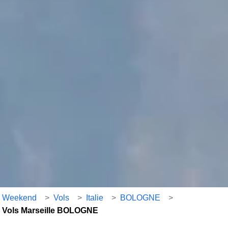
Weekend
>
Vols
>
Italie
>
BOLOGNE
>
Vols Marseille BOLOGNE