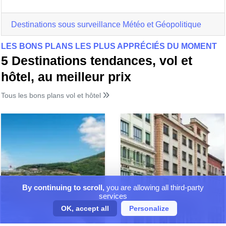
Destinations sous surveillance Météo et Géopolitique
LES BONS PLANS LES PLUS APPRÉCIÉS DU MOMENT
5 Destinations tendances, vol et
hôtel, au meilleur prix
Tous les bons plans vol et hôtel
By continuing to scroll,
you are allowing all third-party
services
OK, accept all
Personalize